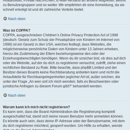
Avatarbilder, Private Nachrichten, E-Mail-Versand an andere Mitglieder, Beitritt
zu Benutzergruppen und so weiter. Wir empfehlen dir eine Anmeldung, da sie
schnell erledigt ist und dir zahlreiche Vorteile bietet.
Nach oben
Was ist COPPA?
COPPA, ausgeschrieben Children’s Online Privacy Protection Act of 1998
(deutsch: Gesetz zum Schutz der Privatsphäre von Kindern im Internet von
1998) ist ein Gesetz in den USA, welches festlegt, dass Websites, die
möglicherweise persönliche Daten von Kindern unter 13 Jahren erheben,
hierzu die Zustimmung der Eltern beziehungsweise des oder der
Erziehungsberechtigten benötigen. Wenn du dir unsicher bist, ob dies auf dich
oder die Website, auf der du dich zu registrieren versuchst, zutrifft, ziehe einen
rechtlichen Beistand zu Rate. Bitte beachte, dass phpBB Limited und der
Besitzer dieses Boards keine Rechtsberatung anbieten kann und nicht die
Anlaufstelle für Rechtsangelegenheiten jeglicher Art ist; außer solchen, die
unter der Frage „An wen soll ich mich wenden, falls es Beschwerden oder
juristische Anfragen zu diesem Forum gibt?“ behandelt werden.
Nach oben
Warum kann ich mich nicht registrieren?
Es kann sein, dass die Board-Administration die Registrierung komplett
ausgeschaltet hat, damit sich keine neuen Benutzer mehr anmelden können.
Es könnte auch sein, dass deine IP-Adresse oder der Benutzername, mit dem
du dich registrieren möchtest, gesperrt wurden. Um Hilfe zu erhalten, wende