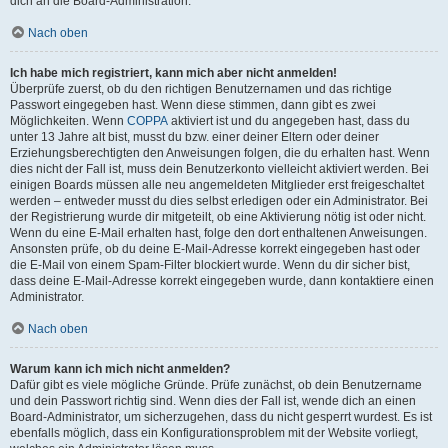
dich an die Board-Administration.
Nach oben
Ich habe mich registriert, kann mich aber nicht anmelden!
Überprüfe zuerst, ob du den richtigen Benutzernamen und das richtige
Passwort eingegeben hast. Wenn diese stimmen, dann gibt es zwei
Möglichkeiten. Wenn
COPPA
aktiviert ist und du angegeben hast, dass du
unter 13 Jahre alt bist, musst du bzw. einer deiner Eltern oder deiner
Erziehungsberechtigten den Anweisungen folgen, die du erhalten hast. Wenn
dies nicht der Fall ist, muss dein Benutzerkonto vielleicht aktiviert werden. Bei
einigen Boards müssen alle neu angemeldeten Mitglieder erst freigeschaltet
werden – entweder musst du dies selbst erledigen oder ein Administrator. Bei
der Registrierung wurde dir mitgeteilt, ob eine Aktivierung nötig ist oder nicht.
Wenn du eine E-Mail erhalten hast, folge den dort enthaltenen Anweisungen.
Ansonsten prüfe, ob du deine E-Mail-Adresse korrekt eingegeben hast oder
die E-Mail von einem Spam-Filter blockiert wurde. Wenn du dir sicher bist,
dass deine E-Mail-Adresse korrekt eingegeben wurde, dann kontaktiere einen
Administrator.
Nach oben
Warum kann ich mich nicht anmelden?
Dafür gibt es viele mögliche Gründe. Prüfe zunächst, ob dein Benutzername
und dein Passwort richtig sind. Wenn dies der Fall ist, wende dich an einen
Board-Administrator, um sicherzugehen, dass du nicht gesperrt wurdest. Es ist
ebenfalls möglich, dass ein Konfigurationsproblem mit der Website vorliegt,