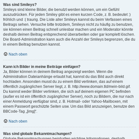
Was sind Smileys?
Smileys sind kleine Bilder, die benutzt werden können, um ein Gefühl
auszudrücken. Für jeden Smiley gibt es einen kurzen Code, z. B. bedeutet :)
fröhlich und :( traurig. Die Liste aller Smileys kannst du beim Verfassen eines
Beitrags sehen. Versuche bitte trotzdem, Smileys nicht zu häufig zu benutzen,
sie können einen Beitrag schnell unlesbar machen und ein Moderator könnte
deshalb deinen Beitrag entsprechend überarbeiten oder gar komplett löschen.
Die Board-Administration kann auch die Anzahl der Smileys begrenzen, die du
in einem Beitrag benutzen kannst.
Nach oben
Kann ich Bilder in meine Beiträge einfügen?
Ja, Bilder können in deinem Beitrag angezeigt werden. Wenn die
Administration Dateianhänge erlaubt hat, kannst du das Bild auch direkt
hochladen. Ansonsten musst du zu einem Bild verlinken, das auf einem
öffentlich zugänglichen Server liegt, z. B. http://www.domain.tld/mein-bild.gif.
Du kannst weder Bilder verlinken, die sich auf deinem eigenen PC befinden
(außer es ist ein öffentlich zugänglicher Server), noch zu Bildern, die nur nach
einer Anmeldung verfügbar sind, z. B. Hotmail- oder Yahoo-Mailboxen, mit
einem Passwort geschützte Seiten usw. Um das Bild anzuzeigen, benutze den
BBCode-Tag „[img]“.
Nach oben
Was sind globale Bekanntmachungen?
Globale Bekanntmachungen beinhalten wichtige Informationen, deshalb