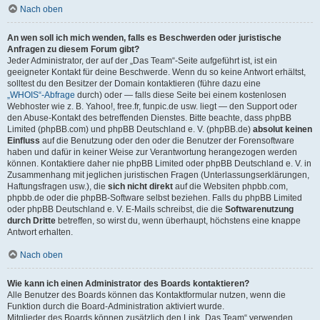
Nach oben
An wen soll ich mich wenden, falls es Beschwerden oder juristische
Anfragen zu diesem Forum gibt?
Jeder Administrator, der auf der „Das Team“-Seite aufgeführt ist, ist ein
geeigneter Kontakt für deine Beschwerde. Wenn du so keine Antwort erhältst,
solltest du den Besitzer der Domain kontaktieren (führe dazu eine
„WHOIS“-Abfrage
durch) oder — falls diese Seite bei einem kostenlosen
Webhoster wie z. B. Yahoo!, free.fr, funpic.de usw. liegt — den Support oder
den Abuse-Kontakt des betreffenden Dienstes. Bitte beachte, dass phpBB
Limited (phpBB.com) und phpBB Deutschland e. V. (phpBB.de)
absolut keinen
Einfluss
auf die Benutzung oder den oder die Benutzer der Forensoftware
haben und dafür in keiner Weise zur Verantwortung herangezogen werden
können. Kontaktiere daher nie phpBB Limited oder phpBB Deutschland e. V. in
Zusammenhang mit jeglichen juristischen Fragen (Unterlassungserklärungen,
Haftungsfragen usw.), die
sich nicht direkt
auf die Websiten phpbb.com,
phpbb.de oder die phpBB-Software selbst beziehen. Falls du phpBB Limited
oder phpBB Deutschland e. V. E-Mails schreibst, die die
Softwarenutzung
durch Dritte
betreffen, so wirst du, wenn überhaupt, höchstens eine knappe
Antwort erhalten.
Nach oben
Wie kann ich einen Administrator des Boards kontaktieren?
Alle Benutzer des Boards können das Kontaktformular nutzen, wenn die
Funktion durch die Board-Administration aktiviert wurde.
Mitglieder des Boards können zusätzlich den Link „Das Team“ verwenden.