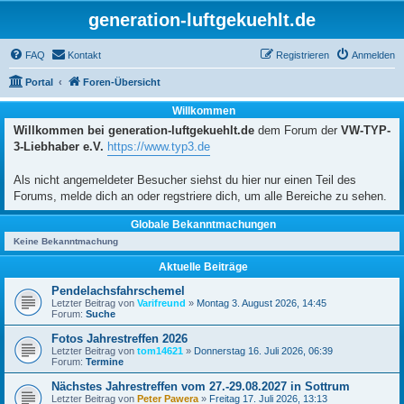
generation-luftgekuehlt.de
FAQ
Kontakt
Registrieren
Anmelden
Portal
Foren-Übersicht
Willkommen
Willkommen bei generation-luftgekuehlt.de
dem Forum der
VW-TYP-
3-Liebhaber e.V.
https://www.typ3.de
Als nicht angemeldeter Besucher siehst du hier nur einen Teil des
Forums, melde dich an oder regstriere dich, um alle Bereiche zu sehen.
Globale Bekanntmachungen
Keine Bekanntmachung
Aktuelle Beiträge
Pendelachsfahrschemel
Letzter Beitrag von
Varifreund
»
Montag 3. August 2026, 14:45
Forum:
Suche
Fotos Jahrestreffen 2026
Letzter Beitrag von
tom14621
»
Donnerstag 16. Juli 2026, 06:39
Forum:
Termine
Nächstes Jahrestreffen vom 27.-29.08.2027 in Sottrum
Letzter Beitrag von
Peter Pawera
»
Freitag 17. Juli 2026, 13:13