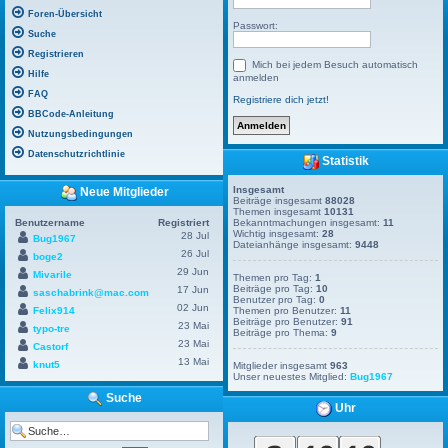
Foren-Übersicht
Passwort:
Suche
Registrieren
Mich bei jedem Besuch automatisch
Hilfe
anmelden
FAQ
Registriere dich jetzt!
BBCode-Anleitung
Nutzungsbedingungen
Datenschutzrichtlinie
Statistik
Insgesamt
Neue Mitglieder
Beiträge insgesamt
88028
Themen insgesamt
10131
Benutzername
Registriert
Bekanntmachungen insgesamt:
11
Wichtig insgesamt:
28
28 Jul
Bug1967
Dateianhänge insgesamt:
9448
26 Jul
boge2
29 Jun
Mivarile
Themen pro Tag:
1
Beiträge pro Tag:
10
17 Jun
saschabrink@mac.com
Benutzer pro Tag:
0
02 Jun
Felix914
Themen pro Benutzer:
11
Beiträge pro Benutzer:
91
23 Mai
typo-tre
Beiträge pro Thema:
9
23 Mai
Castorf
13 Mai
knut5
Mitglieder insgesamt
963
Unser neuestes Mitglied:
Bug1967
Suche
Uhr