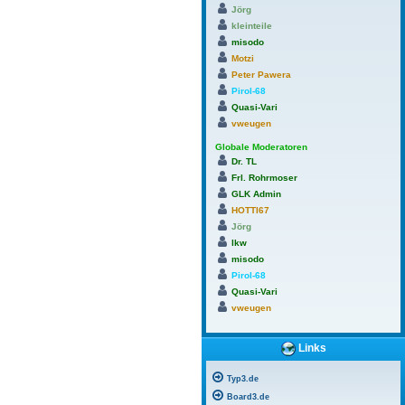
Jörg
kleinteile
misodo
Motzi
Peter Pawera
Pirol-68
Quasi-Vari
vweugen
Globale Moderatoren
Dr. TL
Frl. Rohrmoser
GLK Admin
HOTTI67
Jörg
lkw
misodo
Pirol-68
Quasi-Vari
vweugen
Links
Typ3.de
Board3.de