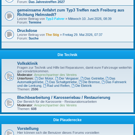
Forum:
Das Jahrestreffen 2027
gemeinsame Anfahrt zum Typ3 Treffen nach Freiburg aus
Richtung Helmstedt?
Letzter Beitrag von
Typ3 Fahrer
»
Mittwoch 10. Juni 2026, 08:39
Forum:
Termine
Druckdose
Letzter Beitrag von
The Stig
»
Freitag 29. Mai 2026, 07:37
Forum:
Suche
Die Technik
Volksklinik
Fragen zur Technik und Hilfe bei Reparaturen, damit eure Fahrzeuge weiterhin
gut vorwärtskommen.
Moderator:
Ansprechpartner des Vereins
Unterforen:
Der Motor
,
Der Vergaser
,
Das Getriebe
,
Das
Automatikgetriebe
,
Das Schaltgetriebe
,
Die Bremse
,
Das Fahrwerk
und die Lenkung
,
Rad und Reifen
,
Die Elektrik
Themen:
2596
Blechbearbeitung / Karosseriebau / Restaurierung
Der Bereich für die Karosserie - Restaurationsarbeiten
Moderator:
Ansprechpartner des Vereins
Themen:
608
Die Plauderecke
Vorstellung
Hier können sich die Benutzer dieses Forums vorstellen