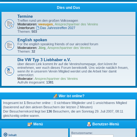
Dies und Das
Termine
Treffen rund um den großen Volkswagen
Moderatoren:
vweugen
,
Ansprechpartner des Vereins
Unterforum:
Das Jahrestreffen 2027
Themen:
503
English spoken
For the english speaking friends of our aircooled forum
Moderatoren:
Jörg
,
Ansprechpartner des Vereins
Themen:
32
Die VW Typ 3 Liebhaber e.V.
über diesen Link kommt ihr auf die Vereinshomepage, dort könnt ihr
entnehmen, wer euch dieses Forum bereitstellt. Uns würde natülich freuen,
wenn ihr in unserem Verein Mitglied werdet und die Arbeit hier damit
unterstützt.
Moderator:
Ansprechpartner des Vereins
Aufrufe insgesamt:
1381
Wer ist online?
Insgesamt ist
1
Besucher online :: 0 sichtbare Mitglieder und 1 unsichtbares Mitglied
(basierend auf den aktiven Besuchern der letzten 2 Minuten)
Der Besucherrekord liegt bei
136
Besuchern, die am Sonntag 29. Juli 2007, 08:11
gleichzeitig online waren.
Menü
Benutzer-Menü
Benutzername:
Inhalt