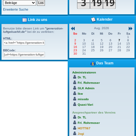
Erweiterte Suche
Kalender
Link zu uns
Aug. 2026
Benutze bitte diesen Link um
"generation-
luftgekuehlt.de"
bei dir zu verlinken:
So
Mo
Di
Mi
Do
Fr
Sa
1
HTML:
2
3
4
5
6
7
8
9
10
11
12
13
14
15
16
17
18
19
20
21
22
BBCode:
23
24
25
26
27
28
29
30
31
Das Team
Administratoren
Dr. TL
Frl. Rohrmoser
GLK Admin
lkw
misodo
Quasi-Vari
Ansprechpartner des Vereins
Dr. TL
Frl. Rohrmoser
HOTTI67
Jogi