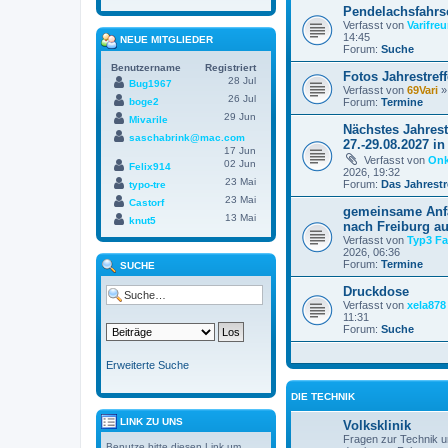
Pendelachsfahr
Verfasst von
Varifre
14:45
NEUE MITGLIEDER
Forum:
Suche
Benutzername
Registriert
Fotos Jahrestref
28 Jul
Bug1967
Verfasst von
69Vari
» 
26 Jul
boge2
Forum:
Termine
29 Jun
Mivarile
Nächstes Jahres
saschabrink@mac.com
27.-29.08.2027 i
17 Jun
Verfasst von
Onk
02 Jun
Felix914
2026, 19:32
23 Mai
Forum:
Das Jahrestr
typo-tre
23 Mai
Castorf
gemeinsame Anfa
13 Mai
knut5
nach Freiburg a
Verfasst von
Typ3 Fa
2026, 06:36
Forum:
Termine
SUCHE
Druckdose
Verfasst von
xela878
11:31
Forum:
Suche
Erweiterte Suche
DIE TECHNIK
LINK ZU UNS
Volksklinik
Fragen zur Technik un
Benutze bitte diesen Link um