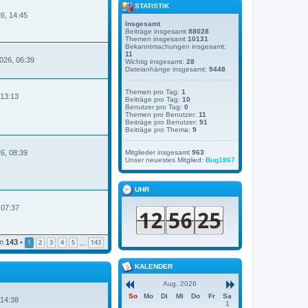
STATISTIK
6, 14:45
Insgesamt
Beiträge insgesamt
88028
Themen insgesamt
10131
Bekanntmachungen insgesamt:
11
2026, 06:39
Wichtig insgesamt:
28
Dateianhänge insgesamt:
9448
N
Themen pro Tag:
1
e
 13:13
Beiträge pro Tag:
10
u
Benutzer pro Tag:
0
e
Themen pro Benutzer:
11
s
Beiträge pro Benutzer:
91
t
Beiträge pro Thema:
9
e
N
r
Mitglieder insgesamt
963
26, 08:39
B
Unser neuestes Mitglied:
Bug1967
e
i
t
r
UHR
a
g
 07:37
B
n
143
•
1
2
3
4
5
143
…
KALENDER
Aug. 2026
So
Mo
Di
Mi
Do
Fr
Sa
 14:38
1