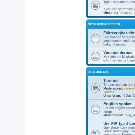
Typ3 Liebhaber suche
If you are searching 
Moderator:
Ansprechp
MITGLIEDERBEREICH
Fahrzeugbesich
Hier können Vereinsmi
angebotenen und bes
bekannt geben.
Vereinsinternes
Hier können Mitglied
e.V. Themen rund um 
DIES UND DAS
Termine
Treffen rund um den
Moderatoren:
vweug
Vereins
Unterforum:
Das J
English spoken
For the english speaki
forum
Moderatoren:
Jörg
,
A
Die VW Typ 3 Lie
über diesen Link komm
Vereinshomepage, dor
euch dieses Forum ber