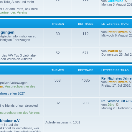
N
von
Varifreund
n Teile, Autos und mehr
t
e
Montag 3. August 202
r
u
for Car and Parts, ask here
a
e
artner des Vereins
g
s
t
e
THEMEN
BEITRÄGE
LETZTER BEITRAG
r
B
tigungen
von
Peter Pawera
e
30
112
Mittwoch 6. August 2
i
tglieder Informationen zu
t
ichtigten Fahrzeugen
r
a
g
N
von
Martiki
52
671
e
Donnerstag 23. Juli 
er des VW Typ 3 Liebhaber
u
den Verein diskutieren.
e
s
t
THEMEN
BEITRÄGE
LETZTER BEITRAG
e
r
Re: Nächstes Jahre
B
503
4635
von
Peter Pawera
e
 großen Volkswagen
Freitag 17. Juli 2026,
i
en
,
Ansprechpartner des
t
r
ahrestreffen 2027
a
g
Re: Wanted; 68 > F
32
203
N
von
Jörg
ng friends of our aircooled
e
Montag 20. Februar 2
u
nsprechpartner des Vereins
e
s
bhaber e.V.
t
Aufrufe insgesamt: 1381
t ihr auf die
e
t könnt ihr entnehmen, wer
r
eitstellt. Uns würde natülich