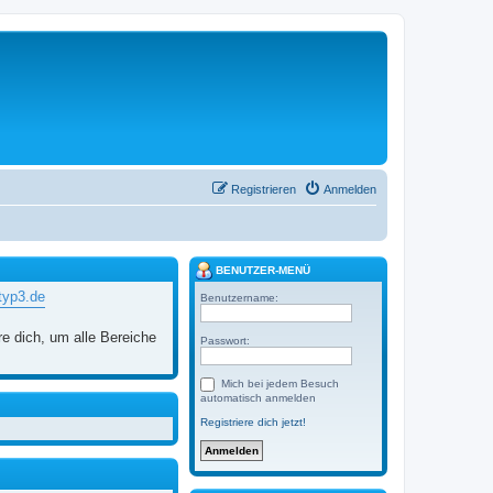
Registrieren
Anmelden
BENUTZER-MENÜ
typ3.de
Benutzername:
re dich, um alle Bereiche
Passwort:
Mich bei jedem Besuch
automatisch anmelden
Registriere dich jetzt!