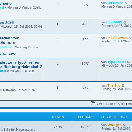
N
schemel
von
Varifreund
0
75
e
Montag 3. August 202
und
» Montag 3. August 2026,
u
e
s
t
N
fen 2026
von
tom14621
1
423
e
e
Donnerstag 16. Juli 
Mittwoch 15. Juli 2026, 07:04
r
u
B
e
e
s
treffen vom
von
Peter Pawera
i
4
825
t
Freitag 17. Juli 2026,
t
n Sottrum
e
r
r
el-Fritz
» Sonntag 12. Juli
a
B
g
e
effen 2027
i
t
hrt zum Typ3 Treffen
von
Typ3 Fahrer
4
1261
r
e
Mittwoch 10. Juni 20
us Richtung Helmstedt?
a
u
hrer
» Mittwoch 10. Juni
g
e
s
t
e
N
von
The Stig
r
1
971
e
Freitag 29. Mai 2026,
» Mittwoch 27. Mai 2026,
u
e
e
i
s
t
t
714 Themen • Seite
1
vo
r
e
a
r
g
B
THEMEN
BEITRÄGE
LETZTER BEITRAG
e
i
t
N
von
vweugen
2596
17969
r
e
Freitag 31. Juli 2026,
d Hilfe bei Reparaturen,
a
u