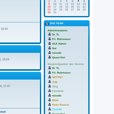
2
3
4
5
6
7
8
9
10
11
12
13
14
15
16
17
18
19
20
21
22
23
24
25
26
27
28
29
30
31
DAS TEAM
, 19:34
Administratoren
Dr. TL
Frl. Rohrmoser
GLK Admin
lkw
misodo
Quasi-Vari
6, 15:03
Ansprechpartner des Vereins
Dr. TL
Frl. Rohrmoser
HOTTI67
Jogi
6, 17:47
Jörg
kleinteile
misodo
Motzi
Peter Pawera
Pirol-68
emel
Quasi-Vari