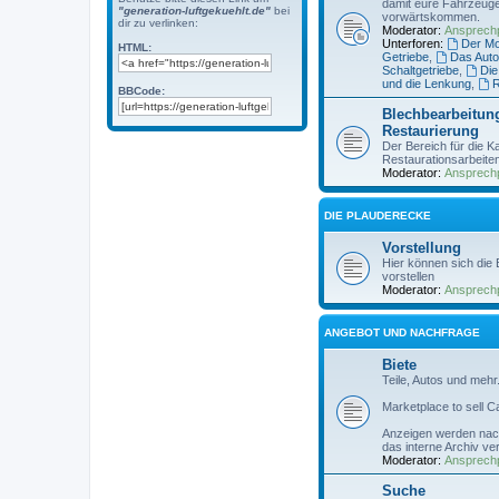
damit eure Fahrzeuge
"generation-luftgekuehlt.de"
bei
vorwärtskommen.
dir zu verlinken:
Moderator:
Ansprechp
Unterforen:
Der Mo
HTML:
Getriebe
,
Das Auto
Schaltgetriebe
,
Die
und die Lenkung
,
R
BBCode:
Blechbearbeitung
Restaurierung
Der Bereich für die K
Restaurationsarbeite
Moderator:
Ansprechp
DIE PLAUDERECKE
Vorstellung
Hier können sich die
vorstellen
Moderator:
Ansprechp
ANGEBOT UND NACHFRAGE
Biete
Teile, Autos und meh
Marketplace to sell C
Anzeigen werden nach
das interne Archiv v
Moderator:
Ansprechp
Suche