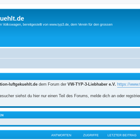
uehlt.de
n Volkswagen, bereitgestellt von www.typ3.de, dem Verein für den grossen
ion-luftgekuehlt.de
dem Forum der
VW-TYP-3-Liebhaber e.V.
https://www.
sucher siehst du hier nur einen Teil des Forums, melde dich an oder regstrie
EN
ANTWORTEN
ZUGRIFFE
LETZTER BEITRAG