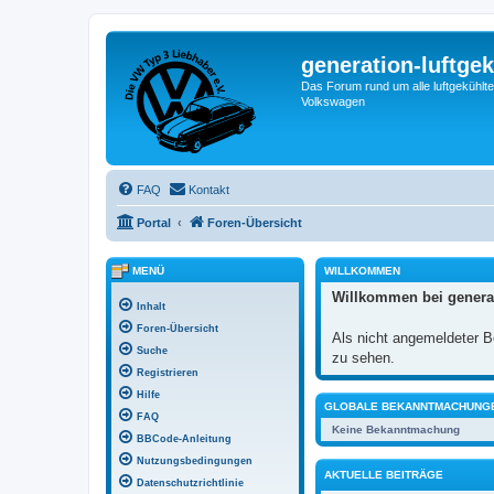
generation-luftgek
Das Forum rund um alle luftgekühlte
Volkswagen
FAQ
Kontakt
Portal
Foren-Übersicht
MENÜ
WILLKOMMEN
Willkommen bei generat
Inhalt
Foren-Übersicht
Als nicht angemeldeter Be
Suche
zu sehen.
Registrieren
Hilfe
GLOBALE BEKANNTMACHUNG
FAQ
Keine Bekanntmachung
BBCode-Anleitung
Nutzungsbedingungen
AKTUELLE BEITRÄGE
Datenschutzrichtlinie