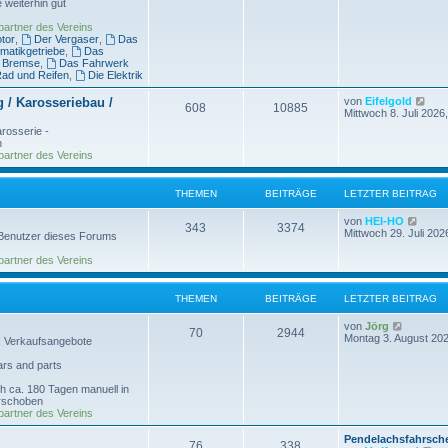
 weiterhin gut
g
e
s
artner des Vereins
t
tor
,
Der Vergaser
,
Das
e
matikgetriebe
,
Das
r
 Bremse
,
Das Fahrwerk
B
ad und Reifen
,
Die Elektrik
e
i
N
 / Karosseriebau /
von
Eifelgold
608
10885
t
e
Mittwoch 8. Juli 2026
r
u
arosserie -
a
e
n
g
s
artner des Vereins
t
e
r
THEMEN
BEITRÄGE
LETZTER BEITRAG
B
e
N
i
von
HEI-HO
343
3374
e
t
Mittwoch 29. Juli 202
 Benutzer dieses Forums
u
r
e
a
artner des Vereins
s
g
t
e
THEMEN
BEITRÄGE
LETZTER BEITRAG
r
B
N
von
Jörg
e
70
2944
e
Montag 3. August 202
i
r. Verkaufsangebote
u
t
e
r
ars and parts
s
a
t
g
 ca. 180 Tagen manuell in
e
erschoben
r
artner des Vereins
B
e
Pendelachsfahrsch
76
338
i