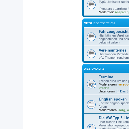
Typ3 Liebhaber suche
If you are searching 
Moderator:
Ansprechp
MITGLIEDERBEREICH
Fahrzeugbesich
Hier können Vereinsmi
angebotenen und bes
bekannt geben.
Vereinsinternes
Hier können Mitglied
e.V. Themen rund um 
DIES UND DAS
Termine
Treffen rund um den
Moderatoren:
vweug
Vereins
Unterforum:
Das J
English spoken
For the english speaki
forum
Moderatoren:
Jörg
,
A
Die VW Typ 3 Lie
über diesen Link komm
Vereinshomepage, dor
euch dieses Forum ber