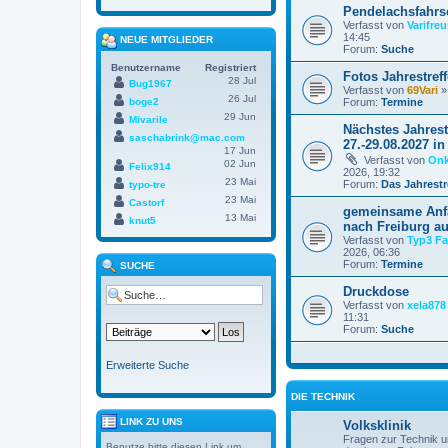
Pendelachsfahr
Verfasst von
Varifre
14:45
NEUE MITGLIEDER
Forum:
Suche
Benutzername
Registriert
Fotos Jahrestref
28 Jul
Bug1967
Verfasst von
69Vari
» 
26 Jul
boge2
Forum:
Termine
29 Jun
Mivarile
Nächstes Jahres
saschabrink@mac.com
27.-29.08.2027 i
17 Jun
Verfasst von
Onk
02 Jun
Felix914
2026, 19:32
23 Mai
Forum:
Das Jahrestr
typo-tre
23 Mai
Castorf
gemeinsame Anfa
13 Mai
knut5
nach Freiburg a
Verfasst von
Typ3 Fa
2026, 06:36
Forum:
Termine
SUCHE
Druckdose
Verfasst von
xela878
11:31
Forum:
Suche
Erweiterte Suche
DIE TECHNIK
LINK ZU UNS
Volksklinik
Fragen zur Technik un
Benutze bitte diesen Link um