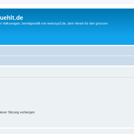
uehlt.de
n Volkswagen, bereitgestellt von www.typ3.de, dem Verein für den grossen
ieser Sitzung verbergen