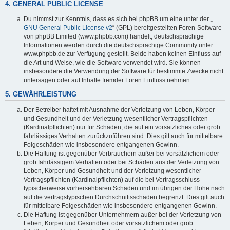
4. GENERAL PUBLIC LICENSE
Du nimmst zur Kenntnis, dass es sich bei phpBB um eine unter der „
GNU General Public License v2
“ (GPL) bereitgestellten Foren-Software
von phpBB Limited (www.phpbb.com) handelt; deutschsprachige
Informationen werden durch die deutschsprachige Community unter
www.phpbb.de zur Verfügung gestellt. Beide haben keinen Einfluss auf
die Art und Weise, wie die Software verwendet wird. Sie können
insbesondere die Verwendung der Software für bestimmte Zwecke nicht
untersagen oder auf Inhalte fremder Foren Einfluss nehmen.
5. GEWÄHRLEISTUNG
Der Betreiber haftet mit Ausnahme der Verletzung von Leben, Körper
und Gesundheit und der Verletzung wesentlicher Vertragspflichten
(Kardinalpflichten) nur für Schäden, die auf ein vorsätzliches oder grob
fahrlässiges Verhalten zurückzuführen sind. Dies gilt auch für mittelbare
Folgeschäden wie insbesondere entgangenen Gewinn.
Die Haftung ist gegenüber Verbrauchern außer bei vorsätzlichem oder
grob fahrlässigem Verhalten oder bei Schäden aus der Verletzung von
Leben, Körper und Gesundheit und der Verletzung wesentlicher
Vertragspflichten (Kardinalpflichten) auf die bei Vertragsschluss
typischerweise vorhersehbaren Schäden und im übrigen der Höhe nach
auf die vertragstypischen Durchschnittsschäden begrenzt. Dies gilt auch
für mittelbare Folgeschäden wie insbesondere entgangenen Gewinn.
Die Haftung ist gegenüber Unternehmern außer bei der Verletzung von
Leben, Körper und Gesundheit oder vorsätzlichem oder grob