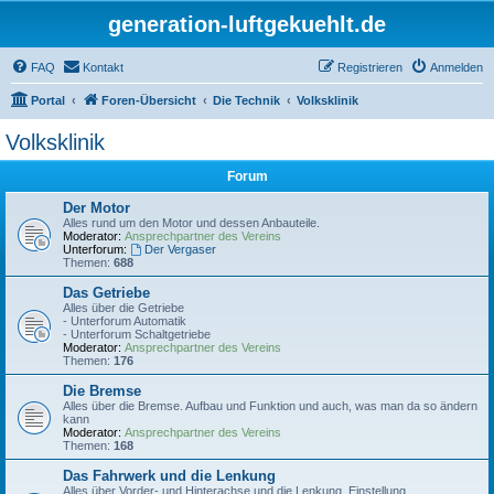
generation-luftgekuehlt.de
FAQ
Kontakt
Registrieren
Anmelden
Portal
Foren-Übersicht
Die Technik
Volksklinik
Volksklinik
Forum
Der Motor
Alles rund um den Motor und dessen Anbauteile.
Moderator:
Ansprechpartner des Vereins
Unterforum:
Der Vergaser
Themen:
688
Das Getriebe
Alles über die Getriebe
- Unterforum Automatik
- Unterforum Schaltgetriebe
Moderator:
Ansprechpartner des Vereins
Themen:
176
Die Bremse
Alles über die Bremse. Aufbau und Funktion und auch, was man da so ändern
kann
Moderator:
Ansprechpartner des Vereins
Themen:
168
Das Fahrwerk und die Lenkung
Alles über Vorder- und Hinterachse und die Lenkung. Einstellung,