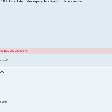
17:00 Uhr auf dem Messeparkplatz West in Hannover statt
ses Beitrags anzusehen.
 Leid.“
.25
 Leid.“