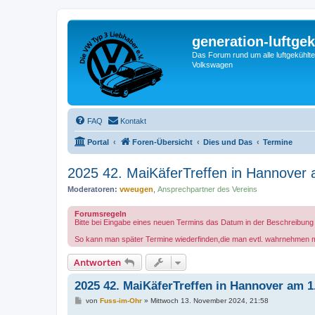
generation-luftgek
Das Forum rund um alle luftgekühlte
Volkswagen
FAQ
Kontakt
Portal
Foren-Übersicht
Dies und Das
Termine
2025 42. MaiKäferTreffen in Hannover 
Moderatoren:
vweugen
,
Ansprechpartner des Vereins
Forumsregeln
Bitte bei Eingabe eines neuen Termins das Datum in der Beschreibun
So kann man später Termine wiederfinden,die man evtl. wahrnehmen 
Antworten
2025 42. MaiKäferTreffen in Hannover am 1
B
von
Fuss-im-Ohr
»
Mittwoch 13. November 2024, 21:58
e