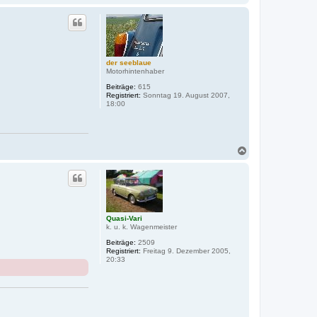
a
c
h
o
b
e
der seeblaue
n
Motorhintenhaber
Beiträge:
615
Registriert:
Sonntag 19. August 2007,
18:00
N
a
c
h
o
b
e
Quasi-Vari
n
k. u. k. Wagenmeister
Beiträge:
2509
Registriert:
Freitag 9. Dezember 2005,
20:33