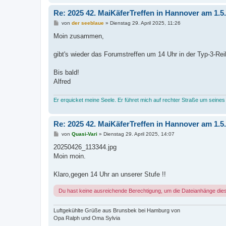
Re: 2025 42. MaiKäferTreffen in Hannover am 1.5
B
von
der seeblaue
»
Dienstag 29. April 2025, 11:26
e
i
Moin zusammen,
t
r
a
gibt's wieder das Forumstreffen um 14 Uhr in der Typ-3-Re
g
Bis bald!
Alfred
Er erquicket meine Seele. Er führet mich auf rechter Straße um seines
Re: 2025 42. MaiKäferTreffen in Hannover am 1.5
B
von
Quasi-Vari
»
Dienstag 29. April 2025, 14:07
e
i
20250426_113344.jpg
t
Moin moin.
r
a
g
Klaro,gegen 14 Uhr an unserer Stufe !!
Du hast keine ausreichende Berechtigung, um die Dateianhänge die
Luftgekühlte Grüße aus Brunsbek bei Hamburg von
Opa Ralph und Oma Sylvia