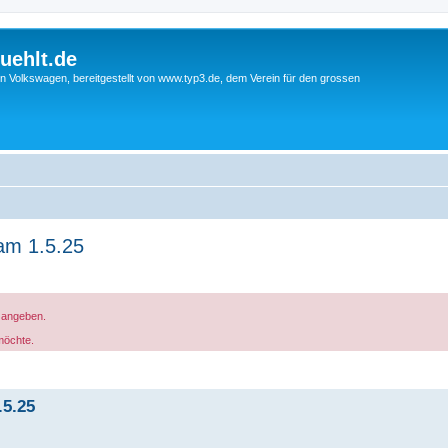
uehlt.de
n Volkswagen, bereitgestellt von www.typ3.de, dem Verein für den grossen
am 1.5.25
g angeben.
möchte.
.5.25