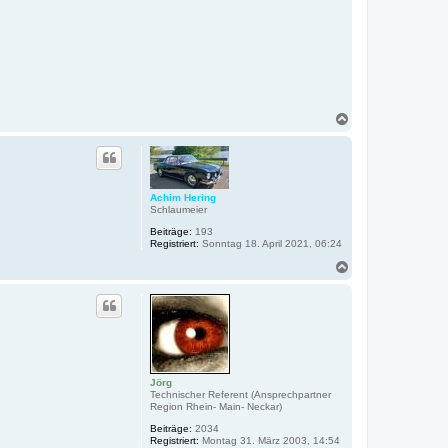
N
a
c
h
o
b
Achim Hering
e
Schlaumeier
n
Beiträge:
193
Registriert:
Sonntag 18. April 2021, 06:24
N
a
c
h
o
b
e
n
Jörg
Technischer Referent (Ansprechpartner
Region Rhein- Main- Neckar)
Beiträge:
2034
Registriert:
Montag 31. März 2003, 14:54