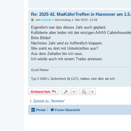
Re: 2025 42. MaiKäferTreffen in Hannover am 1.5
B
von
reijada
»
Donnerstag 1. Mai 2025, 13:49
e
i
Eigentlich war das dieses Jahr auch geplant.
t
Kollidierte aber leider mit der einzigen A4/A5 Cabriofreunde
r
a
Bitte Bilder!
g
Nächstes Jahr wird es hoffentlich klappen.
Wie sieht es dort mit Unterkünften aus?
Aus dem Zeltalter bin ich raus.
Ich würde auch mit einem Trailer anreisen.
Gruß Reiner
Typ 3 1600 L Stufenheck Bj 12/71, halbes Jahr älter als ich!
Antworten
Zurück zu „Termine“
Portal
Foren-Übersicht