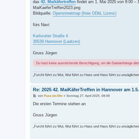
i
das
42. Maikäfertreffen
findet am 1. Mai 2025 von 9:00 – 
t
MaiKaeferTreffen2023.png
r
a
Bildquelle:
Openstreetmap (freie ODbL Lizenz)
g
fürs Navi:
Karlsruher Straße 4
30539 Hannover (Laatzen)
Gruss Jürgen
Du hast keine ausreichende Berechtigung, um die Dateianhänge die
„Furcht führt zu Wut, Wut führt zu Hass und Hass führt zu unsäglichem
Re: 2025 42. MaiKäferTreffen in Hannover am 1.5
B
von
Fuss-im-Ohr
»
Sonntag 27. April 2025, 08:09
e
i
Die ersten Termine stehen an
t
r
a
Gruss Jürgen
g
„Furcht führt zu Wut, Wut führt zu Hass und Hass führt zu unsäglichem