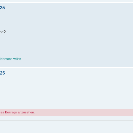
.25
ihe?
 Namens willen.
.25
ses Beitrags anzusehen.