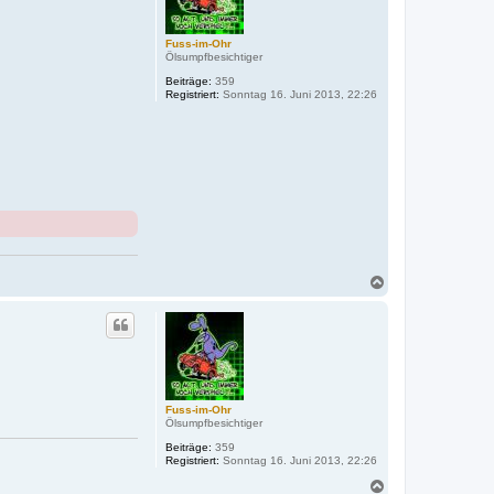
Fuss-im-Ohr
Ölsumpfbesichtiger
Beiträge:
359
Registriert:
Sonntag 16. Juni 2013, 22:26
N
a
c
h
o
b
e
n
Fuss-im-Ohr
Ölsumpfbesichtiger
Beiträge:
359
Registriert:
Sonntag 16. Juni 2013, 22:26
N