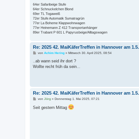
64er Safaribeige Stufe
64er Schnuckelchen Blond
69er TL Togaweiß
72er Stufe Automatik Sumatragrün
77er La Boheme Klappwohnwagen
77er Heinemann Z 412 Transportanhänger
89er Trabant P 601 L Papyrusbeige/Alltagswagen
Re: 2025 42. MaiKäferTreffen in Hannover am 1.5
B
von
Achim Hering
»
Mittwoch 30. April 2025, 08:54
e
i
..ab wann seid ihr dort ?
t
Wollte recht früh da sein...
r
a
g
Re: 2025 42. MaiKäferTreffen in Hannover am 1.5
B
von
Jörg
»
Donnerstag 1. Mai 2025, 07:21
e
i
Seit gestern Mittag
t
r
a
g