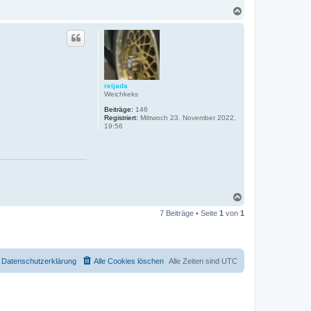
N
a
c
h
o
b
e
n
reijada
Weichkeks
Beiträge:
146
Registriert:
Mittwoch 23. November 2022,
19:56
N
a
7 Beiträge • Seite
1
von
1
c
h
o
b
e
Datenschutzerklärung
Alle Cookies löschen
Alle Zeiten sind
UTC
n