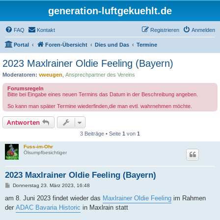
generation-luftgekuehlt.de
FAQ
Kontakt
Registrieren
Anmelden
Portal
Foren-Übersicht
Dies und Das
Termine
2023 Maxlrainer Oldie Feeling (Bayern)
Moderatoren:
vweugen
,
Ansprechpartner des Vereins
Forumsregeln
Bitte bei Eingabe eines neuen Termins das Datum in der Beschreibung angeben.
So kann man später Termine wiederfinden,die man evtl. wahrnehmen möchte.
Antworten
3 Beiträge • Seite
1
von
1
Fuss-im-Ohr
Ölsumpfbesichtiger
2023 Maxlrainer Oldie Feeling (Bayern)
B
Donnerstag 23. März 2023, 16:48
e
i
am 8. Juni 2023 findet wieder das
Maxlrainer Oldie Feeling
im Rahmen
t
der
ADAC Bavaria Historic
in Maxlrain statt
r
a