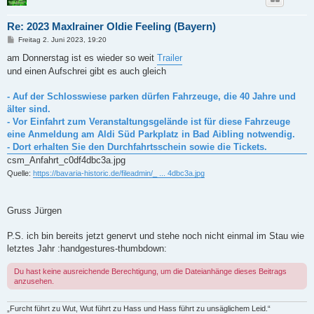
Re: 2023 Maxlrainer Oldie Feeling (Bayern)
B
Freitag 2. Juni 2023, 19:20
e
i
am Donnerstag ist es wieder so weit
Trailer
t
und einen Aufschrei gibt es auch gleich
r
a
g
- Auf der Schlosswiese parken dürfen Fahrzeuge, die 40 Jahre und
älter sind.
- Vor Einfahrt zum Veranstaltungsgelände ist für diese Fahrzeuge
eine Anmeldung am Aldi Süd Parkplatz in Bad Aibling notwendig.
- Dort erhalten Sie den Durchfahrtsschein sowie die Tickets.
csm_Anfahrt_c0df4dbc3a.jpg
Quelle:
https://bavaria-historic.de/fileadmin/_ ... 4dbc3a.jpg
Gruss Jürgen
P.S. ich bin bereits jetzt genervt und stehe noch nicht einmal im Stau wie
letztes Jahr :handgestures-thumbdown:
Du hast keine ausreichende Berechtigung, um die Dateianhänge dieses Beitrags
anzusehen.
„Furcht führt zu Wut, Wut führt zu Hass und Hass führt zu unsäglichem Leid.“