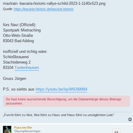
g
maxlrain -bavaria-historic-rallye-schild-2023-1-1140x523.png
Quelle:
https://bavaria-historic.de/bavaria-historic
fürs Navi (Offiziell):
Sportpark Mietraching
Otto-Wels-Straße
83043 Bad Aibling
inoffiziell und richtig wäre:
Schloßbrauerei
Stachöderweg 2
83104
Tuntenhausen
Gruss Jürgen
P.S. so siehts aus
https://youtu.be/IqvW9J8iM84
Du hast keine ausreichende Berechtigung, um die Dateianhänge dieses Beitrags
anzusehen.
„Furcht führt zu Wut, Wut führt zu Hass und Hass führt zu unsäglichem Leid.“
Fuss-im-Ohr
Ölsumpfbesichtiger