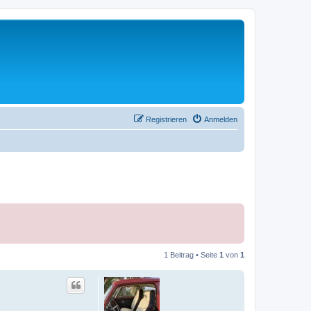
Registrieren
Anmelden
1 Beitrag • Seite
1
von
1