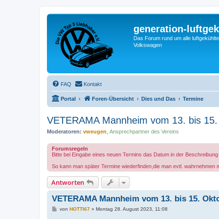
generation-luftgek
Das Forum rund um alle luftgekühlte
Volkswagen
FAQ
Kontakt
Portal
Foren-Übersicht
Dies und Das
Termine
VETERAMA Mannheim vom 13. bis 15.
Moderatoren:
vweugen
,
Ansprechpartner des Vereins
Forumsregeln
Bitte bei Eingabe eines neuen Termins das Datum in der Beschreibun
So kann man später Termine wiederfinden,die man evtl. wahrnehmen 
Antworten
VETERAMA Mannheim vom 13. bis 15. Okto
B
von
HOTTI67
»
Montag 28. August 2023, 11:08
e