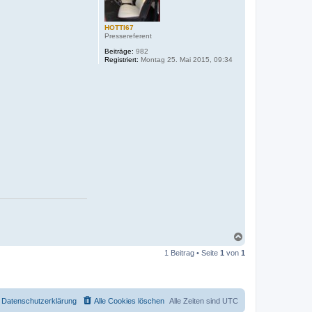
HOTTI67
Pressereferent
Beiträge:
982
Registriert:
Montag 25. Mai 2015, 09:34
N
a
1 Beitrag • Seite
1
von
1
c
h
o
b
e
Datenschutzerklärung
Alle Cookies löschen
Alle Zeiten sind
UTC
n