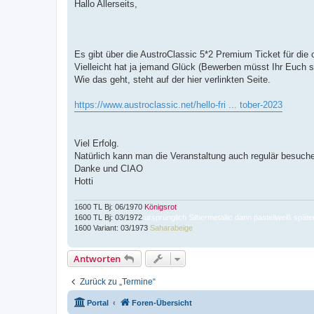
i
Hallo Allerseits,
t
r
a
g
Es gibt über die AustroClassic 5*2 Premium Ticket für die 
Vielleicht hat ja jemand Glück (Bewerben müsst Ihr Euch s
Wie das geht, steht auf der hier verlinkten Seite.
https://www.austroclassic.net/hello-fri ... tober-2023
Viel Erfolg.
Natürlich kann man die Veranstaltung auch regulär besuch
Danke und CIAO
Hotti
1600 TL Bj: 06/1970
Königsrot
1600 TL Bj: 03/1972
ursprünglich Silbermetallic dann pastellweiß späte
1600 Variant: 03/1973
Saharabeige
Antworten
Zurück zu „Termine“
Portal
Foren-Übersicht