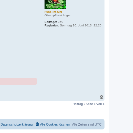
Fuss-im-Ohr
Ölsumpfbesichtiger
Beiträge:
359
Registriert:
Sonntag 16. Juni 2013, 22:26
N
a
1 Beitrag • Seite
1
von
1
c
h
o
b
e
Datenschutzerklärung
Alle Cookies löschen
Alle Zeiten sind
UTC
n