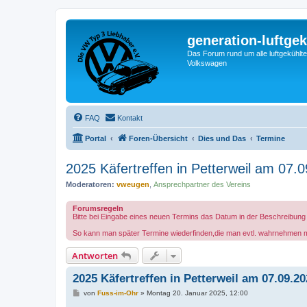
generation-luftgek
Das Forum rund um alle luftgekühlte
Volkswagen
FAQ
Kontakt
Portal
Foren-Übersicht
Dies und Das
Termine
2025 Käfertreffen in Petterweil am 07.
Moderatoren:
vweugen
,
Ansprechpartner des Vereins
Forumsregeln
Bitte bei Eingabe eines neuen Termins das Datum in der Beschreibun
So kann man später Termine wiederfinden,die man evtl. wahrnehmen 
Antworten
2025 Käfertreffen in Petterweil am 07.09.2
B
von
Fuss-im-Ohr
»
Montag 20. Januar 2025, 12:00
e