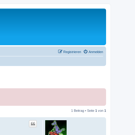
Registrieren
Anmelden
1 Beitrag • Seite
1
von
1