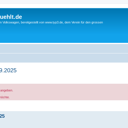
uehlt.de
n Volkswagen, bereitgestellt von www.typ3.de, dem Verein für den grossen
09.2025
g angeben.
möchte.
025