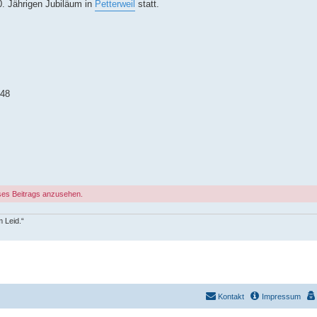
. Jährigen Jubiläum in
Petterweil
statt.
648
ses Beitrags anzusehen.
 Leid.“
Kontakt
Impressum