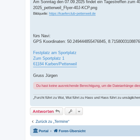
i
Am Sonntag den 07.09.2025 findet ein Tagestreffen zum 40
t
2025_petterweil_Flyer-40J-KCP.png
r
a
Bildquelle:
https://kaeferclub-petterweil.de
g
fürs Navi:
GPS Koordinaten: 50.249444855476845, 8.715800310887
Festplatz am Sportplatz
Zum Sportplatz 1
61184 Karben/Petterweil
Gruss Jürgen
Du hast keine ausreichende Berechtigung, um die Dateianhänge die
„Furcht führt zu Wut, Wut führt zu Hass und Hass führt zu unsäglichem
Antworten
Zurück zu „Termine“
Portal
Foren-Übersicht