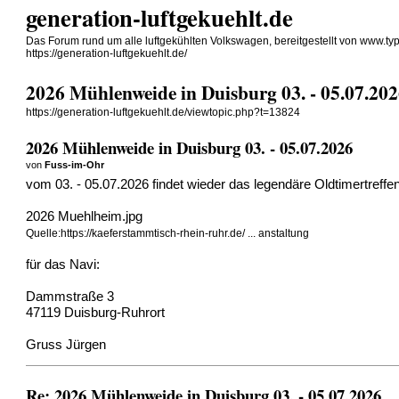
generation-luftgekuehlt.de
Das Forum rund um alle luftgekühlten Volkswagen, bereitgestellt von www.t
https://generation-luftgekuehlt.de/
2026 Mühlenweide in Duisburg 03. - 05.07.20
https://generation-luftgekuehlt.de/viewtopic.php?t=13824
2026 Mühlenweide in Duisburg 03. - 05.07.2026
von
Fuss-im-Ohr
vom 03. - 05.07.2026 findet wieder das
legendäre Oldtimertreffe
2026 Muehlheim.jpg
Quelle:
https://kaeferstammtisch-rhein-ruhr.de/ ... anstaltung
für das Navi:
Dammstraße 3
47119
Duisburg-Ruhrort
Gruss Jürgen
Re: 2026 Mühlenweide in Duisburg 03. - 05.07.2026